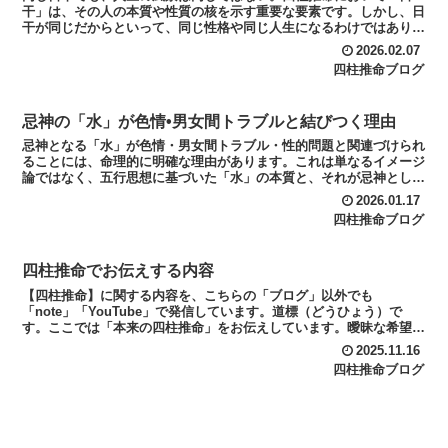
干」は、その人の本質や性質の核を示す重要な要素です。しかし、日
干が同じだからといって、同じ性格や同じ人生になるわけではありま
せん。なぜなら、命式は日干だけで構成されているのではなく...
2026.02.07
四柱推命ブログ
忌神の「水」が色情•男女間トラブルと結びつく理由
忌神となる「水」が色情・男女間トラブル・性的問題と関連づけられ
ることには、命理的に明確な理由があります。これは単なるイメージ
論ではなく、五行思想に基づいた「水」の本質と、それが忌神として
働いた場合の作用を理解すると、自然に説明がつきます。水...
2026.01.17
四柱推命ブログ
四柱推命でお伝えする内容
【四柱推命】に関する内容を、こちらの「ブログ」以外でも
「note」「YouTube」で発信しています。道標（どうひょう）で
す。ここでは「本来の四柱推命」をお伝えしています。曖昧な希望論
ではなく、生まれ持った宿命・運の流れ・その人の限界と可能...
2025.11.16
四柱推命ブログ