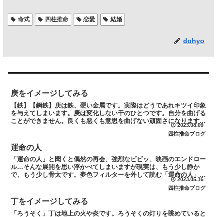
命式
四柱推命
恋愛
結婚
dohyo
庚をイメージしてみる
【鉄】【鋼鉄】庚は鉄、硬い金属です。実際はどうであれキツイ印象
を与えてしまいます。庚は変化しない干のひとつです。自分を曲げる
ことができません。良くも悪くも意思を曲げない頑固さになります。
2023.08.09
戊、己は庚を強めます。庚からみて戊、己は印星です。要点...
四柱推命ブログ
運命の人
「運命の人」と聞くと偶然の再会、強烈なビビッ、映画のエンドロー
ル…そんな展開を思い浮かべてしまいますが現実は、もう少し静か
で、もう少し骨太です。夢色フィルターを外して読む「運命の人」恋
2023.05.16
愛でも結婚でも、長く良い関係を築けている人は占いの結果や...
四柱推命ブログ
丁をイメージしてみる
「ろうそく」丁は地上の火や炎です。ろうそくの灯りを眺めていると