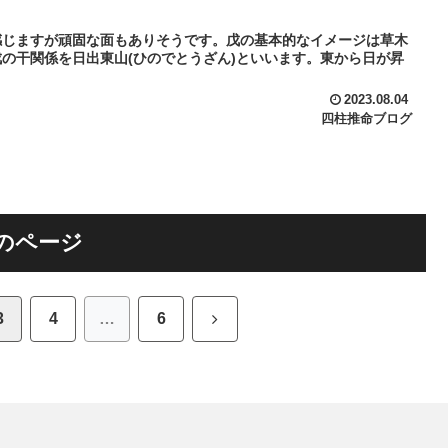
感じますが頑固な面もありそうです。戊の基本的なイメージは草木
の干関係を日出東山(ひのでとうざん)といいます。東から日が昇
2023.08.04
四柱推命ブログ
のページ
次
3
4
…
6
へ