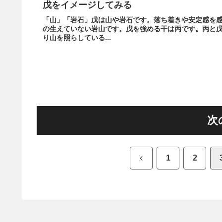
戊をイメージしてみる
「山」「岩石」戊は山や岩石です。落ち着きや安定感を
の生えていない岩山です。戊を強める干は丙です。丙と戊
り山を照らしている...
次
前
1
2
へ